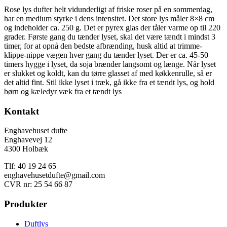
Rose lys dufter helt vidunderligt af friske roser på en sommerdag,
har en medium styrke i dens intensitet. Det store lys måler 8×8 cm
og indeholder ca. 250 g. Det er pyrex glas der tåler varme op til 220
grader. Første gang du tænder lyset, skal det være tændt i mindst 3
timer, for at opnå den bedste afbrænding, husk altid at trimme-
klippe-nippe vægen hver gang du tænder lyset. Der er ca. 45-50
timers hygge i lyset, da soja brænder langsomt og længe. Når lyset
er slukket og koldt, kan du tørre glasset af med køkkenrulle, så er
det altid fint. Stil ikke lyset i træk, gå ikke fra et tændt lys, og hold
børn og kæledyr væk fra et tændt lys
Kontakt
Enghavehuset dufte
Enghavevej 12
4300 Holbæk
Tlf: 40 19 24 65
enghavehusetdufte@gmail.com
CVR nr: 25 54 66 87
Produkter
Duftlys