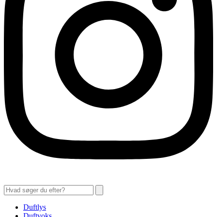
Duftlys
Duftvoks