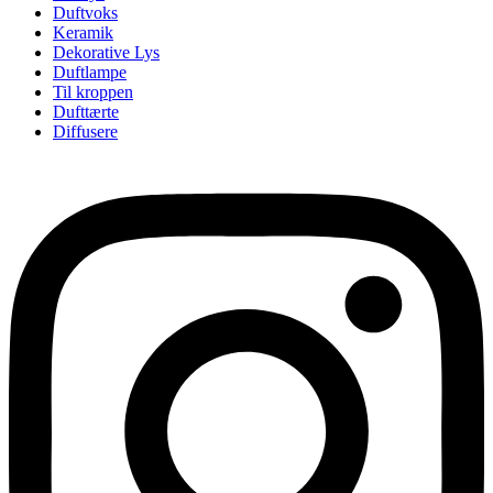
Duftvoks
Keramik
Dekorative Lys
Duftlampe
Til kroppen
Dufttærte
Diffusere