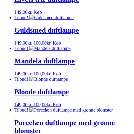
149,00
kr.
Køb
Tilbud!
Guldsmed duftlampe
Den
Den
149,00
kr.
100,00
kr.
Køb
oprindelige
aktuelle
Tilbud!
pris
pris
var:
er:
Mandela duftlampe
149,00kr..
100,00kr..
Den
Den
149,00
kr.
100,00
kr.
Køb
oprindelige
aktuelle
Tilbud!
pris
pris
var:
er:
Blonde duftlampe
149,00kr..
100,00kr..
Den
Den
149,00
kr.
100,00
kr.
Køb
oprindelige
aktuelle
Tilbud!
pris
pris
var:
er:
Porcelæn duftlampe med grønne
149,00kr..
100,00kr..
blomster