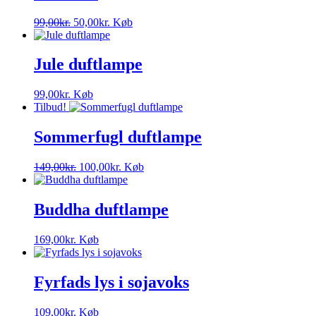
Den
Den
99,00
kr.
50,00
kr.
Køb
oprindelige
aktuelle
pris
pris
var:
er:
Jule duftlampe
99,00kr..
50,00kr..
99,00
kr.
Køb
Tilbud!
Sommerfugl duftlampe
Den
Den
149,00
kr.
100,00
kr.
Køb
oprindelige
aktuelle
pris
pris
var:
er:
Buddha duftlampe
149,00kr..
100,00kr..
169,00
kr.
Køb
Fyrfads lys i sojavoks
109,00
kr.
Køb