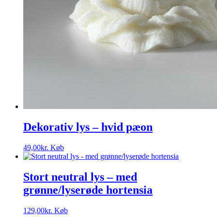
Dekorativ lys – hvid pæon
49,00
kr.
Køb
Stort neutral lys – med
grønne/lyserøde hortensia
129,00
kr.
Køb