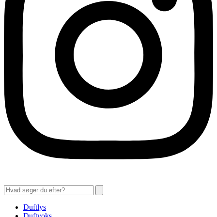
Duftlys
Duftvoks