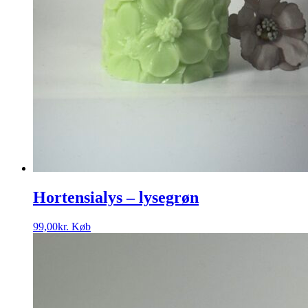
Hortensialys – lysegrøn
99,00
kr.
Køb