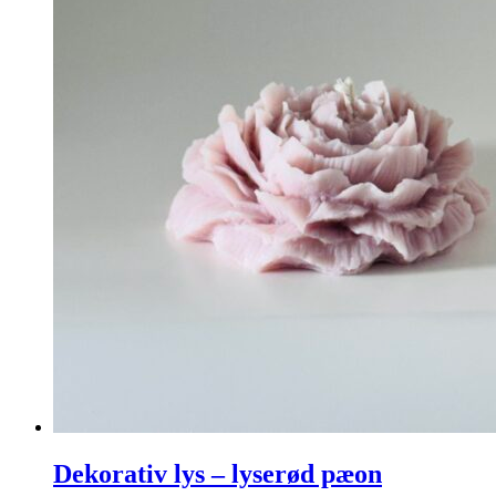
Dekorativ lys – lyserød pæon