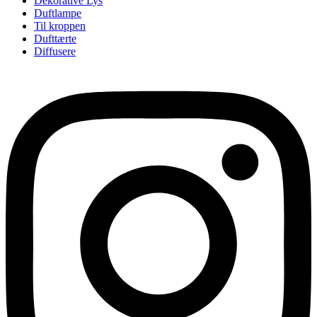
Dekorative Lys
Duftlampe
Til kroppen
Dufttærte
Diffusere