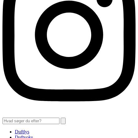
Duftlys
Duftvoks