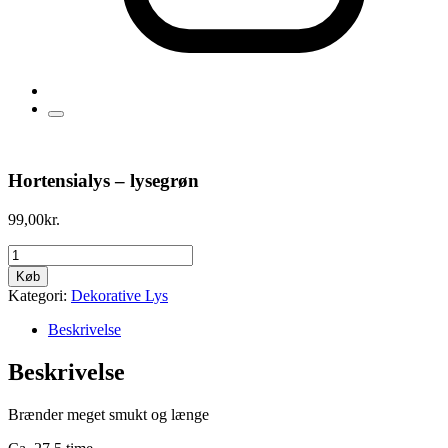
Hortensialys – lysegrøn
99,00
kr.
Hortensialys
-
Køb
lysegrøn
Kategori:
Dekorative Lys
antal
Beskrivelse
Beskrivelse
Brænder meget smukt og længe