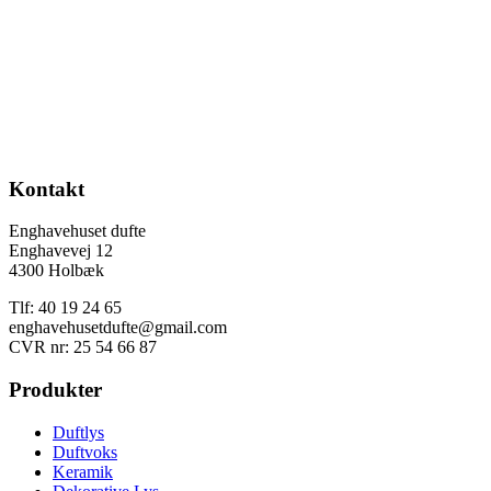
99,00
kr.
Køb
Hortensialys – gul
99,00
kr.
Køb
Kontakt
Enghavehuset dufte
Enghavevej 12
4300 Holbæk
Tlf: 40 19 24 65
enghavehusetdufte@gmail.com
CVR nr: 25 54 66 87
Produkter
Duftlys
Duftvoks
Keramik