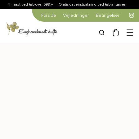
Fri fragt ved køb over 599,-
Gratis gaveindpakning ved køb af gaver
Forside
Vejledninger
Betingelser