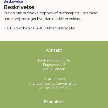
antal
Beskrivelse
Beskrivelse
Put en brik duftvoks i toppen af duftlampen. Læs mere
under vejledninger hvordan du skifter voksen.
Ca. 85 g voks og 65-100 timer brændetid
Kontakt
Enghavehuset dufte
Enghavevej 12
4300 Holbæk
Tlf: 40 19 24 65
enghavehusetdufte@gmail.com
CVR nr: 25 54 66 87
Produkter