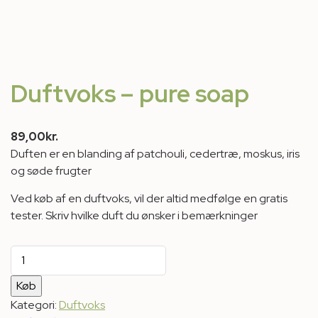
Duftvoks – pure soap
89,00
kr.
Duften er en blanding af patchouli, cedertræ, moskus, iris
og søde frugter
Ved køb af en duftvoks, vil der altid medfølge en gratis
tester. Skriv hvilke duft du ønsker i bemærkninger
Duftvoks
-
Køb
pure
soap
Kategori:
Duftvoks