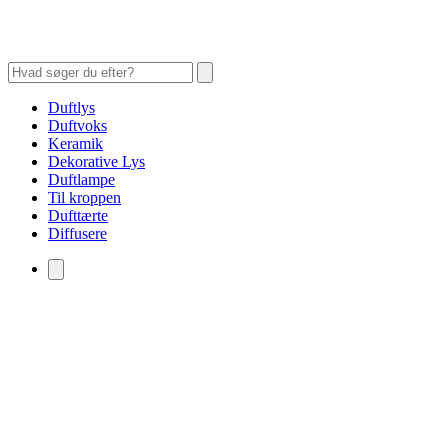
Duftlys
Duftvoks
Keramik
Dekorative Lys
Duftlampe
Til kroppen
Dufttærte
Diffusere