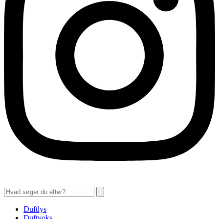
Duftlys
Duftvoks