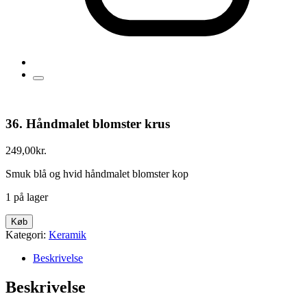
36. Håndmalet blomster krus
249,00
kr.
Smuk blå og hvid håndmalet blomster kop
1 på lager
36.
Køb
Håndmalet
Kategori:
Keramik
blomster
krus
Beskrivelse
antal
Beskrivelse