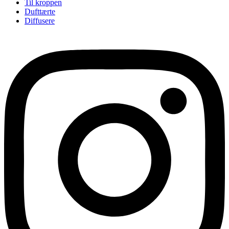
Til kroppen
Dufttærte
Diffusere