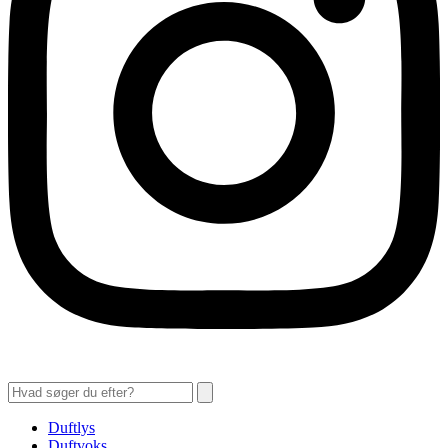
Duftlys
Duftvoks