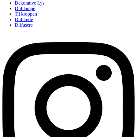
Dekorative Lys
Duftlampe
Til kroppen
Dufttærte
Diffusere