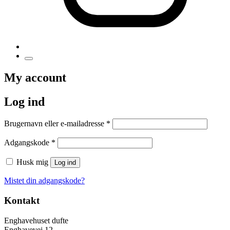
My account
Log ind
Påkrævet
Brugernavn eller e-mailadresse
*
Påkrævet
Adgangskode
*
Husk mig
Log ind
Mistet din adgangskode?
Kontakt
Enghavehuset dufte
Enghavevej 12