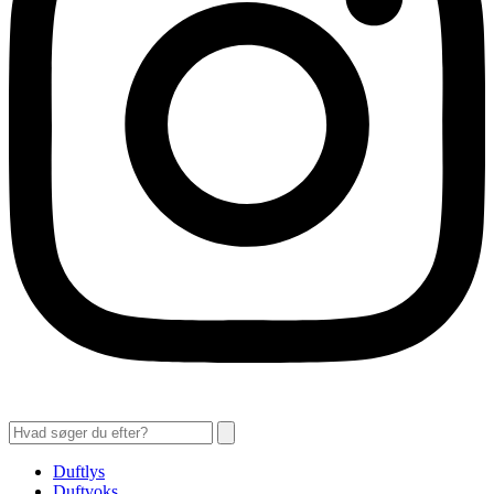
Duftlys
Duftvoks